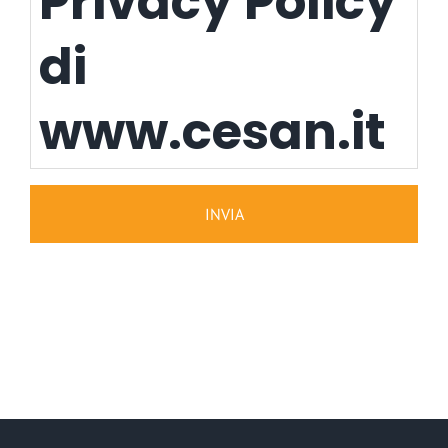
Privacy Policy
di
www.cesan.it
Questa Applicazione raccoglie alcuni Dati Personali dei propri
Utenti.
Questo documento può essere stampato utilizzando il comando
di stampa presente nelle impostazioni di qualsiasi browser.
Titolare del
Trattamento dei